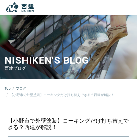
本文までスキップする
メニ
NISHIKEN'S BLOG
西建ブログ
Top
ブログ
【小野市で外壁塗装】コーキングだけ打ち替えできる？西建が解説！
【小野市で外壁塗装】コーキングだけ打ち替えで
きる？西建が解説！