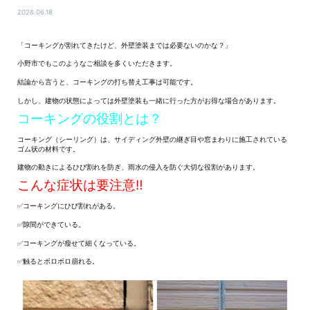
2026.06.18
「コーキングが割れてきたけど、外壁塗装までは必要ないのかな？」
小野市でもこのようなご相談を多くいただきます。
結論から言うと、コーキングの打ち替え工事は可能です。
しかし、建物の状態によっては外壁塗装も一緒に行った方がお得な場合があります。
コーキングの役割とは？
コーキング（シーリング）は、サイディング外壁の継ぎ目や窓まわりに施工されている
ゴム状の材料です。
建物の動きによるひび割れを防ぎ、雨水の侵入を防ぐ大切な役割があります。
こんな症状は要注意‼
✅コーキングにひび割れがある。
✅隙間ができている。
✅コーキングが瘦せて細くなっている。
✅触るとボロボロ崩れる。