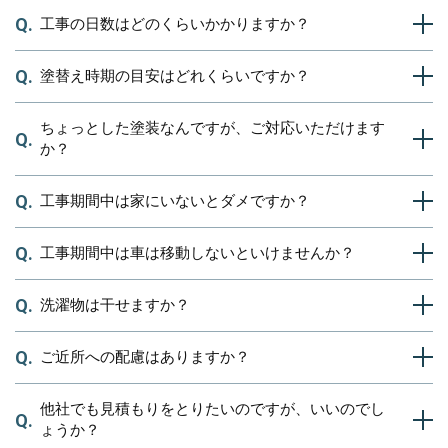
ん。後悔しないためにもぜひ数社に問い合わせてお見積りを取り、金額
工事の日数はどのくらいかかりますか？
弊社では、最長10年の施工保証をお付けしております（保証期間は塗料
や会社の雰囲気などを見て、信頼できる会社にご依頼ください。
によって異なります）。
もちろん、弊社にご依頼いただければ、「依頼して良かった」と思って
一軒一軒丁寧に仕上げしておりますが、万が一気になる点がございまし
塗替え時期の目安はどれくらいですか？
2週間ほどとお考えください。家の大きさや塗装プランなどにもよりま
いただけるように、ベストを尽くさせていただきます。
たら、迅速に対応させていただきますので、ご連絡ください。
すが、2週間ほどが目安です。
細かい作業内容によっても異なりますので、お見積りの際に詳細を確認
ちょっとした塗装なんですが、ご対応いただけます
前回塗装した塗料のグレードや劣化状況にもよりますが、まだ一度も塗
し、ご報告させていただきます。
か？
装された事のない方は一般的に8～12年を目安に塗替えされる方が多い
です。
一度現状調査を行う事をオススメ致します。
工事期間中は家にいないとダメですか？
喜んでお受け致します。 当社は、塗装可能な物ならどんな小さな物で
も対応致します。 物置・ウッドデッキ・外塀・その他になんでも大丈
夫です。 また、土間や外壁の一部の高圧洗浄だけなどの塗装以外の事
工事期間中は車は移動しないといけませんか？
お留守にして頂いても大丈夫です。 施工内容などは写真や動画など
もお問い合わせ下さい。
で、LINEにて毎日配信致しますのでご安心下さい。
洗濯物は干せますか？
ケースバイケースになります。 足場の組立などにどーしてもお願いし
ないといけない場合があります。 出来る限り対応いたしますが、より
良い方法を考えて提案させて頂いております。
ご近所への配慮はありますか？
工事期間中は塗料の飛散の他にも、埃などにより汚してしまう可能性が
ありますので、基本は部屋干しでご協力お願いしております。
他社でも見積もりをとりたいのですが、いいのでし
もちろんあります。 工事前の挨拶はもちろん、工事中にも周りへの塗
ょうか？
料の飛散に気を配り万が一に備えて、お車にシートをかけたり、状況に