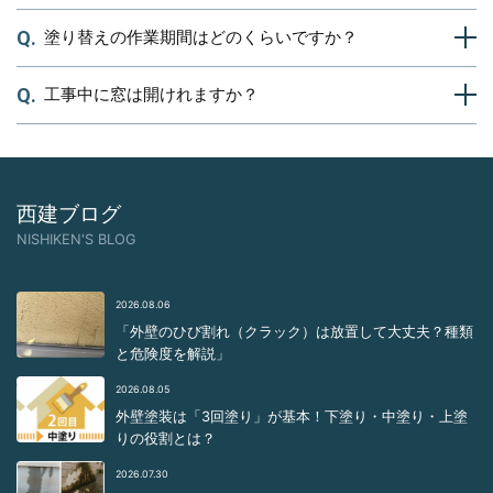
合わせた配慮を行います。
塗り替えの作業期間はどのくらいですか？
大歓迎です。 是非ともお比べ下さい。最低3社の相見積もりをオススメ
致します。
工事中に窓は開けれますか？
建物の大きさ、塗装箇所の数、天候、季節によって工事期間は変わりま
すが一般的には足場解体まで2～3週間ほどかかる事が多いです。
当社は丁寧な施工を大事にしている為、少しの雨でも作業内容によって
基本的には養生し塞いでしまいますので玄関以外は開けれない状態にな
は作業中止する場合があり他店様より工事日数が（上記目安より）長く
ります。ですが事前に窓を開けたい箇所やお風呂場等は工夫した養生を
なる場合がありますのでその点ご了承下さい。
行い窓を開けれるようにいたします。ご希望の際はお気軽に申し上げく
西建ブログ
ださい。
NISHIKEN'S BLOG
2026.08.06
「外壁のひび割れ（クラック）は放置して大丈夫？種類
と危険度を解説」
2026.08.05
外壁塗装は「3回塗り」が基本！下塗り・中塗り・上塗
りの役割とは？
2026.07.30