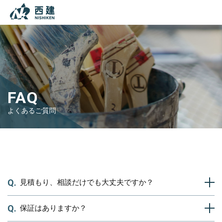
本文までスキップする
メニ
FAQ
よくあるご質問
TOP
よくあるご質問
見積もり、相談だけでも大丈夫ですか？
保証はありますか？
もちろん、ご相談・お見積りだけでも大歓迎です。
お見積りをしたからといって、しつこい営業などは一切行っておりませ