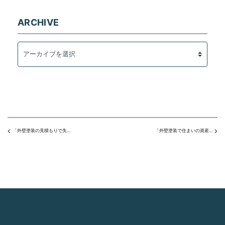
ARCHIVE
「外壁塗装の見積もりで失敗しないために！必ず確認したい4つのポイント」
「外壁塗装で住まいの資産価値を守る！大切な家を長持ちさせるポイント」