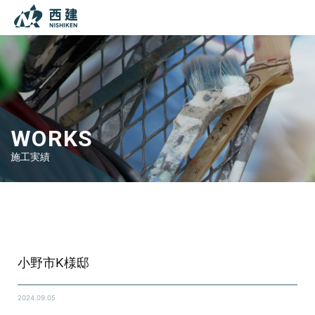
本文までスキップする
メニ
WORKS
施工実績
Top
施工実績
シーリング工事
小野市K様邸
小野市K様邸
2024.09.05