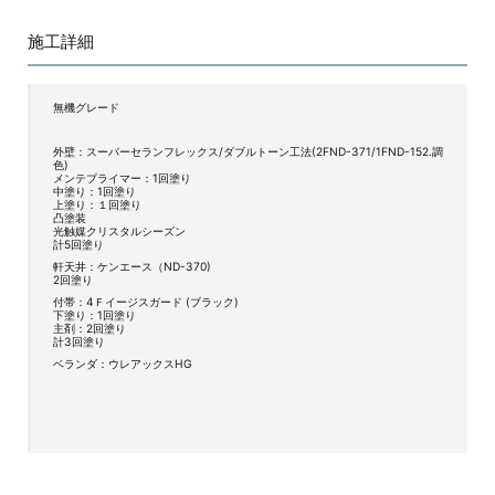
施工詳細
無機グレード
外壁：スーパーセランフレックス/ダブルトーン工法(2FND-371/1FND-152.調
色)
メンテプライマー：1回塗り
中塗り：1回塗り
上塗り：１回塗り
凸塗装
光触媒クリスタルシーズン
計5回塗り
軒天井：ケンエース（ND-370)
2回塗り
付帯：4Ｆイージスガード (ブラック)
下塗り：1回塗り
主剤：2回塗り
計3回塗り
ベランダ：ウレアックスHG