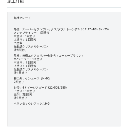
施工詳細
無機グレード
外壁：スーパーセランフレックス/ダブルトーン(17-30Ｆ.17-40Ｈ/Ｎ-25)
メンテプライマー：1回塗り
中塗り：1回塗り
上塗り：１回塗り
凸塗装
光触媒クリスタルシーズン
計5回塗り
屋根：無機エクスカリバーMZ-R（コーヒーブラウン）
MZシーラー：1回塗り
中塗り：１回塗り
上塗り：１回塗り
光触媒クリスタルシーズン
計4回塗り
軒天井：ケンエース（N-90)
2回塗り
付帯：4Ｆイージスガード (22-50B/255)
下塗り：1回塗り
主剤：2回塗り
計3回塗り
ベランダ：ウレアックスHG