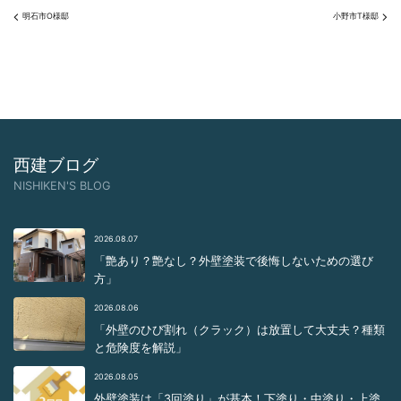
明石市O様邸
小野市T様邸
西建ブログ
NISHIKEN'S BLOG
2026.08.07
「艶あり？艶なし？外壁塗装で後悔しないための選び
方」
2026.08.06
「外壁のひび割れ（クラック）は放置して大丈夫？種類
と危険度を解説」
2026.08.05
外壁塗装は「3回塗り」が基本！下塗り・中塗り・上塗