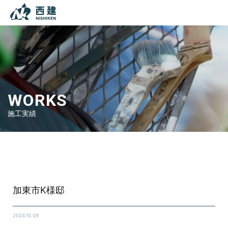
本文までスキップする
メニ
WORKS
施工実績
Top
施工実績
シーリング工事
加東市K様邸
加東市K様邸
2024.10.09