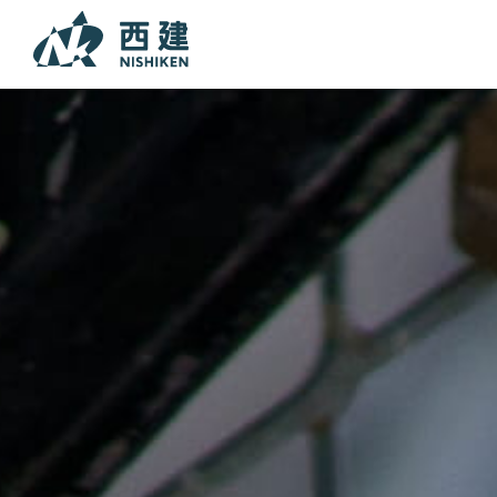
本文までスキップする