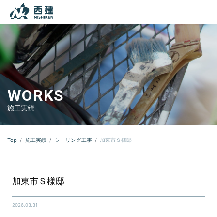
本文までスキップする
メニ
WORKS
施工実績
Top
施工実績
シーリング工事
加東市Ｓ様邸
加東市Ｓ様邸
2026.03.31