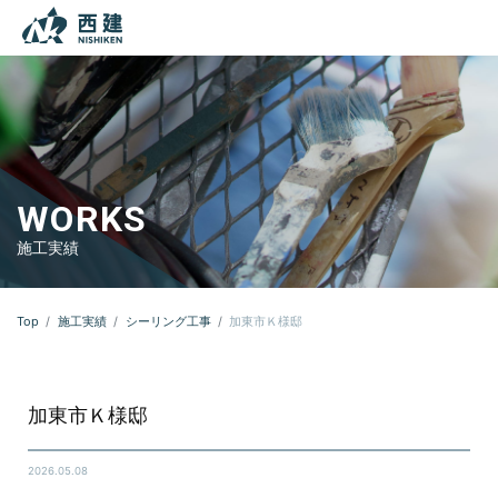
本文までスキップする
メニ
WORKS
施工実績
Top
施工実績
シーリング工事
加東市Ｋ様邸
加東市Ｋ様邸
2026.05.08