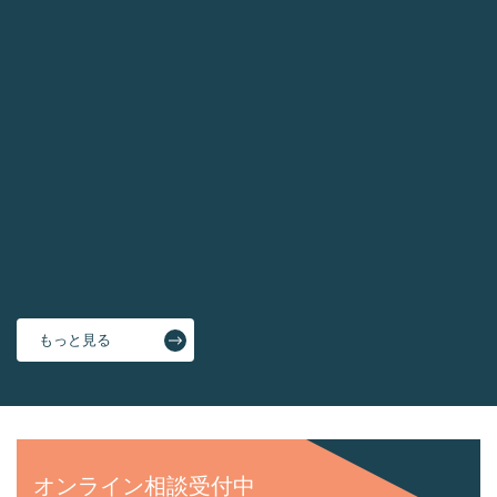
「外壁のひび割れ（クラック）は放置して大丈夫？種類
と危険度を解説」
2026.08.05
外壁塗装は「3回塗り」が基本！下塗り・中塗り・上塗
りの役割とは？
2026.07.30
「外壁塗装はまだ必要ない」と思っていませんか？
2026.07.29
「夏は外壁が最も過酷な季節！今こそ外壁塗装を考えて
みませんか？」
もっと見る
オンライン相談受付中