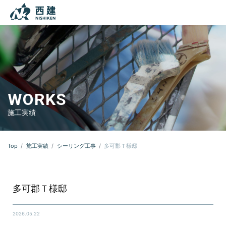
本文までスキップする
メニ
WORKS
施工実績
Top
施工実績
シーリング工事
多可郡Ｔ様邸
多可郡Ｔ様邸
2026.05.22