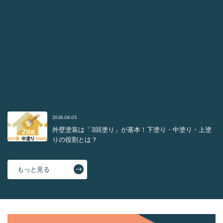
2026.08.09
「外壁塗装の「養生」とは？窓やドアを守る大切な作
業」
2026.08.07
「艶あり？艶なし？外壁塗装で後悔しないための選び
方」
2026.08.06
「外壁のひび割れ（クラック）は放置して大丈夫？種類
と危険度を解説」
2026.08.05
外壁塗装は「3回塗り」が基本！下塗り・中塗り・上塗
りの役割とは？
もっと見る