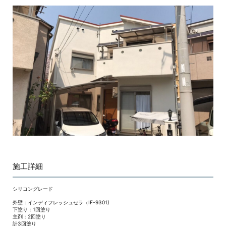
施工詳細
シリコングレード
外壁：インディフレッシュセラ（IF-9301)
下塗り：1回塗り
主剤：2回塗り
計3回塗り