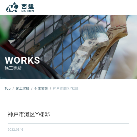
本文までスキップする
メニ
WORKS
施工実績
Top
施工実績
付帯塗装
神戸市灘区Y様邸
神戸市灘区Y様邸
2022.03.16