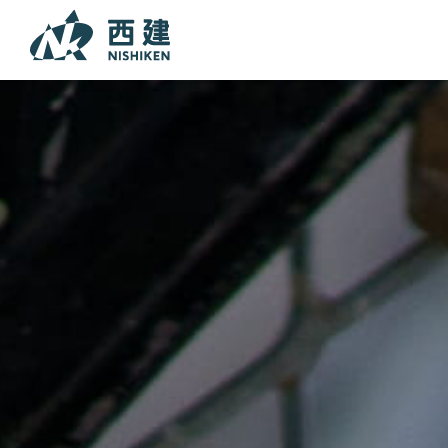
本文までスキップする