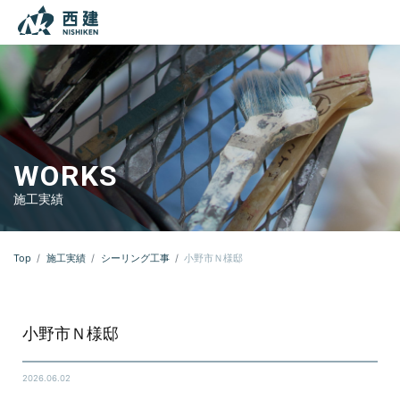
本文までスキップする
メニ
WORKS
施工実績
Top
施工実績
シーリング工事
小野市Ｎ様邸
小野市Ｎ様邸
2026.06.02