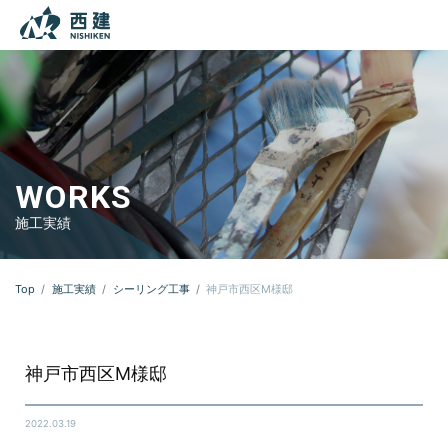
本文までスキップする
メニ
WORKS
施工実績
Top
施工実績
シーリング工事
神戸市西区M様邸
神戸市西区M様邸
2022.03.19