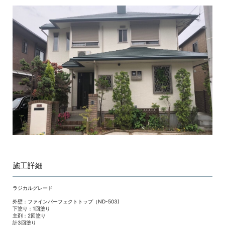
施工詳細
ラジカルグレード
外壁：ファインパーフェクトトップ（ND-503)
下塗り：1回塗り
主剤：2回塗り
計3回塗り