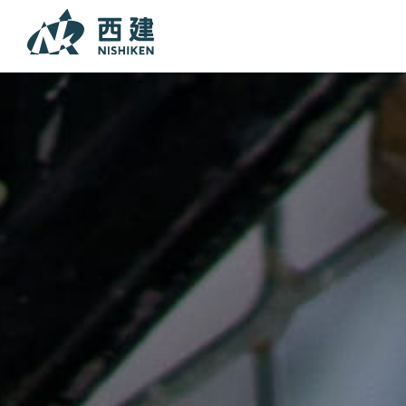
本文までスキップする