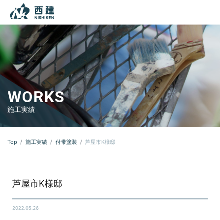
本文までスキップする
メニ
WORKS
施工実績
Top
施工実績
付帯塗装
芦屋市K様邸
芦屋市K様邸
2022.05.26