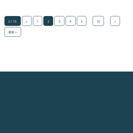
...
...
2 / 13
«
1
2
3
4
5
10
»
最後 »
Top
施工実績
シーリング工事
2026.08.07
「艶あり？艶なし？外壁塗装で後悔しないための選び
方」