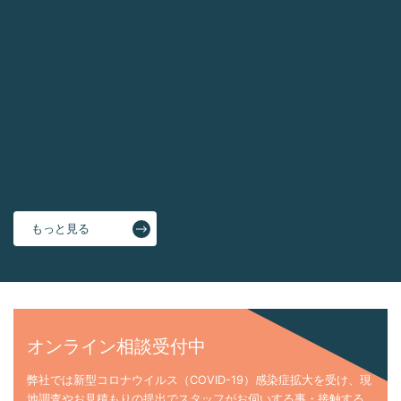
2026.08.06
「外壁のひび割れ（クラック）は放置して大丈夫？種類
と危険度を解説」
2026.08.05
外壁塗装は「3回塗り」が基本！下塗り・中塗り・上塗
りの役割とは？
2026.07.30
「外壁塗装はまだ必要ない」と思っていませんか？
もっと見る
オンライン相談受付中
弊社では新型コロナウイルス（COVID-19）感染症拡大を受け、現
地調査やお見積もりの提出でスタッフがお伺いする事・接触する