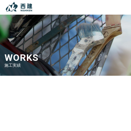
本文までスキップする
メニ
WORKS
施工実績
Top
施工実績
シーリング工事